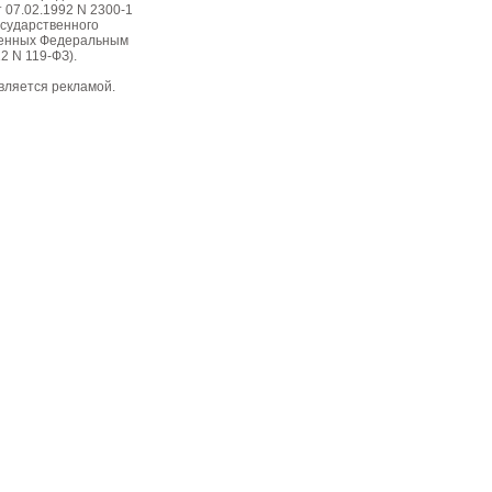
 07.02.1992 N 2300-1
осударственного
вленных Федеральным
2 N 119-ФЗ).
вляется рекламой.