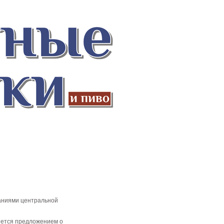
ваниями центральной
яется предложением о